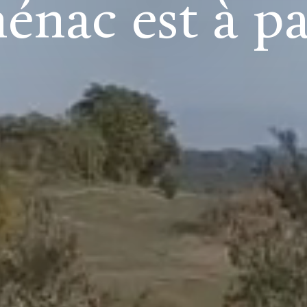
énac est à pa
DATE DE NAISSANCE