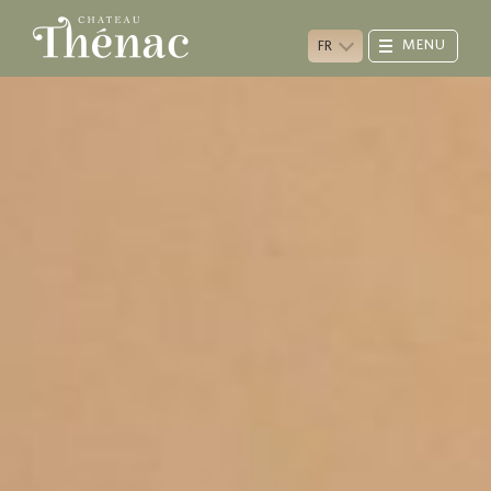
MENU
FR
CHÂTEAU
VIGNOBLE
CHAI
VINS
PRUNIERS
ANIMAUX
VISITES & CONTACTS